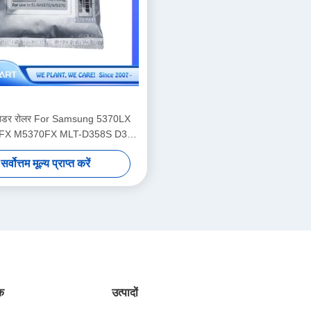
ाउडर रोलर For Samsung 5370LX
FX M5370FX MLT-D358S D358
लेजर प्रिंटर टोनर पाउडर
सर्वोत्तम मूल्य प्राप्त करें
ंक
उत्पादों