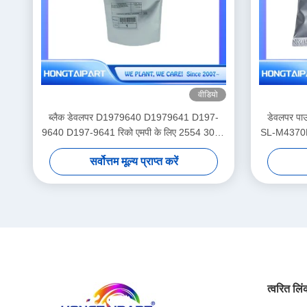
वीडियो
ब्लैक डेवलपर D1979640 D1979641 D197-
डेवलपर प
9640 D197-9641 रिको एमपी के लिए 2554 3054
SL-M4370
3554 4054 4055 5055 6055 कॉपियर
सर्वोत्तम मूल्य प्राप्त करें
त्वरित लि