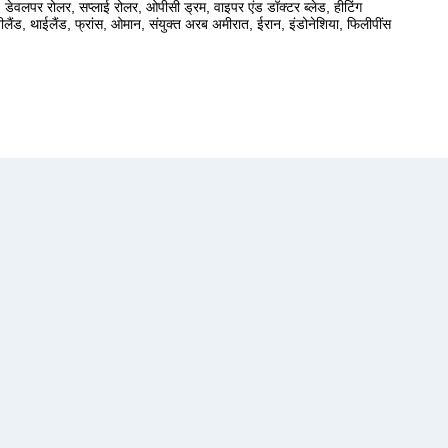
डेवलपर रोलर, सप्लाई रोलर, ओपीसी ड्रम, वाइपर एंड डॉक्टर ब्लेड, हीटिंग
न्यूजीलैंड, थाईलैंड, फ्रांस, ओमान, संयुक्त अरब अमीरात, ईरान, इंडोनेशिया, फिलीपींस