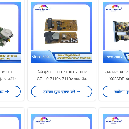
60189 HP
रिको प्रो C7100 7100s 7100x
लेक्समार्क X
ंटर फॉर्मेटर
C7110 7110s 7110x पावर पैक
X656DE X
ार्यालय आपूर्ति
ट्रांसफर AZ31-0039 प्रिंटर स्पेयर
X651DE प्रिंटर 
करें
सर्वोत्तम मूल्य प्राप्त करें
सर्वोत्तम मू
पार्ट्स होंगटाइपार्ट 220V के लिए पावर
के लिए LVPS का
सप्लाई बोर्ड AZ310039