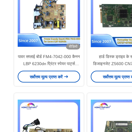
वीडियो
पावर सप्लाई बोर्ड FM4-7042-000 कैनन
हार्ड डिस्क ड्राइव के
LBP 6230dn प्रिंटर स्पेयर पार्ट्स
डिजाइनजेट Z5600 CN
होंगताईपार्ट के लिए
CN727-67042 के लिए स्
सर्वोत्तम मूल्य प्राप्त करें
सर्वोत्तम मूल्य प्राप्त 
HDD मुख्य बोर्ड स्पेयर
Hongtaipar