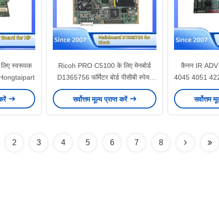
 लिए स्वरूपक
Ricoh PRO C5100 के लिए मेनबोर्ड
कैनन IR ADV
ट्स Hongtaipart
D1365756 फॉर्मेटर बोर्ड पीसीबी स्पेयर
4045 4051 422
पार्ट्स होंगताईपार्ट
प्रोसेसर बो
करें
सर्वोत्तम मूल्य प्राप्त करें
सर्वोत्तम मू
2
3
4
5
6
7
8