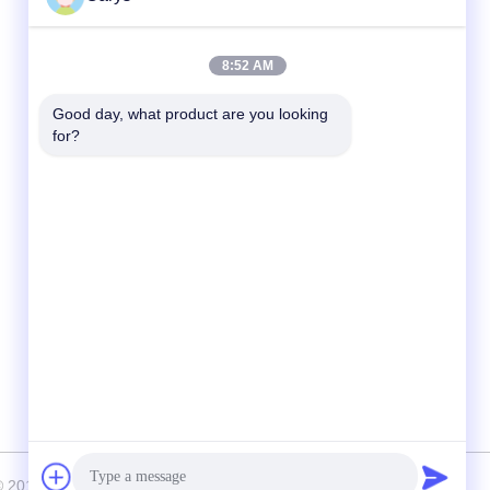
त्वरित संपर्क
8:52 AM
टेलीफोन
Good day, what product are you looking 
for?
0086-757-81105670
ईमेल
susie@hongtaipart.com
पता
#7 नानलियन औद्योगिक क्षेत्र, दाली, नानहाई, फोशन शहर,
गुआंग्डोंग प्रांत, चीन
ीराइट © 2016-2026 HongTai Office Accessories Ltd . सभी अधिकार सुरक्षित।