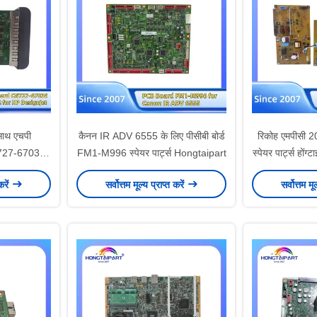
 साथ एचपी
कैनन IR ADV 6555 के लिए पीसीबी बोर्ड
रिकोह एमपीसी 2
727-67035
FM1-M996 स्पेयर पार्ट्स Hongtaipart
स्पेयर पार्ट्स होंग्
वरूपण बोर्ड
करें
सर्वोत्तम मूल्य प्राप्त करें
सर्वोत्तम मू
 पार्ट्स
t