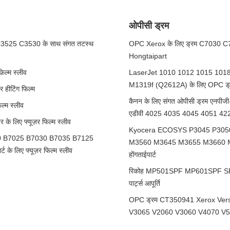
ओपीसी ड्रम
3525 C3530 के साथ संगत तटस्थ
OPC Xerox के लिए ड्रम C7030 C7
Hongtaipart
िल्म स्लीव
LaserJet 1010 1012 1015 101
M1319f (Q2612A) के लिए OPC ड्
हीटिंग फिल्म
कैनन के लिए संगत ओपीसी ड्रम ए
्म स्लीव
एडीवी 4025 4035 4045 4051 42
िए फ्यूज़र फिल्म स्लीव
Kyocera ECOSYS P3045 P305
130 B7025 B7030 B7035 B7125
M3560 M3645 M3655 M3660 M3260 M
 के लिए फ्यूज़र फिल्म स्लीव
होंगताईपार्ट
रिकोह MP501SPF MP601SPF SP53
पार्ट्स आपूर्ति
OPC ड्रम CT350941 Xerox Ver
V3065 V2060 V3060 V4070 V5070 स