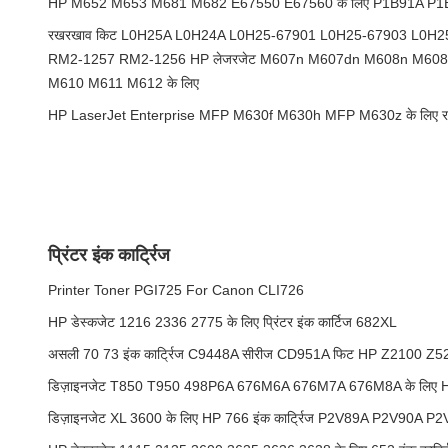
HP M652 M653 M681 M682 E67550 E67560 के लिए P1B91A P1B
रखरखाव किट L0H25A L0H24A L0H25-67901 L0H25-67903 L0H2
RM2-1257 RM2-1256 HP लेजरजेट M607n M607dn M608n M60
M610 M611 M612 के लिए
HP LaserJet Enterprise MFP M630f M630h MFP M630z के लिए 
प्रिंटर इंक कार्ट्रिज
Printer Toner PGI725 For Canon CLI726
HP डेस्कजेट 1216 2336 2775 के लिए प्रिंटर इंक कार्टिज 682XL
असली 70 73 इंक कार्ट्रिज C9448A सीरीज CD951A फिट HP Z2100 
डिज़ाइनजेट T850 T950 498P6A 676M6A 676M7A 676M8A के लिए HP 
डिज़ाइनजेट XL 3600 के लिए HP 766 इंक कार्ट्रिज P2V89A P2V90A