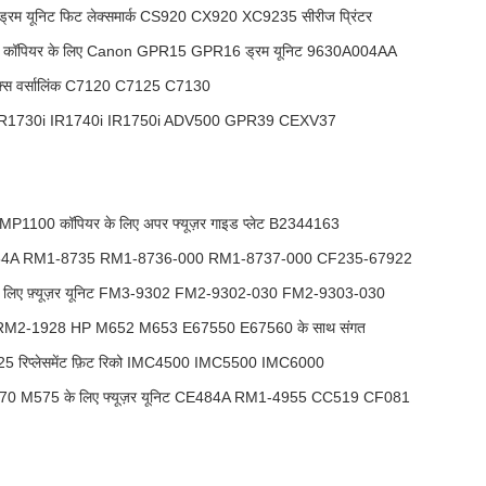
यूनिट फिट लेक्समार्क CS920 CX920 XC9235 सीरीज प्रिंटर
कॉपियर के लिए Canon GPR15 GPR16 ड्रम यूनिट 9630A004AA
रॉक्स वर्सालिंक C7120 C7125 C7130
नन IR1730i IR1740i IR1750i ADV500 GPR39 CEXV37
00 कॉपियर के लिए अपर फ्यूज़र गाइड प्लेट B2344163
F254A RM1-8735 RM1-8736-000 RM1-8737-000 CF235-67922
े लिए फ़्यूज़र यूनिट FM3-9302 FM2-9302-030 FM2-9303-030
9 RM2-1928 HP M652 M653 E67550 E67560 के साथ संगत
5 रिप्लेसमेंट फ़िट रिको IMC4500 IMC5500 IMC6000
M575 के लिए फ्यूज़र यूनिट CE484A RM1-4955 CC519 CF081