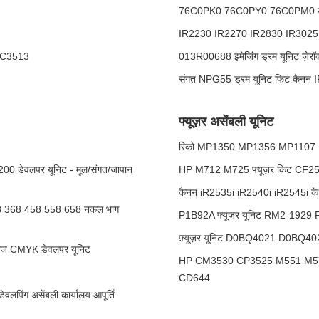
76C0PK0 76C0PY0 76C0PM0 ड्रम 
IR2230 IR2270 IR2830 IR3025 
LC3513
013R00688 इमेजिंग ड्रम यूनिट ज़े
संगत NPG55 ड्रम यूनिट फिट कै
फ्यूज़र असेंबली यूनिट
रिको MP1350 MP1356 MP1107 MP11
0 डेवलपर यूनिट - मूल/संगत/जापान
HP M712 M725 फ्यूज़र किट C
कैनन iR2535i iR2540i iR2545i क
08 368 458 558 658 नकल भाग
P1B92A फ्यूज़र यूनिट RM2-192
फ़्यूज़र यूनिट D0BQ4021 D0BQ402
ज CMYK डेवलपर यूनिट
HP CM3530 CP3525 M551 M570 
CD644
ंग असेंबली कार्यालय आपूर्ति