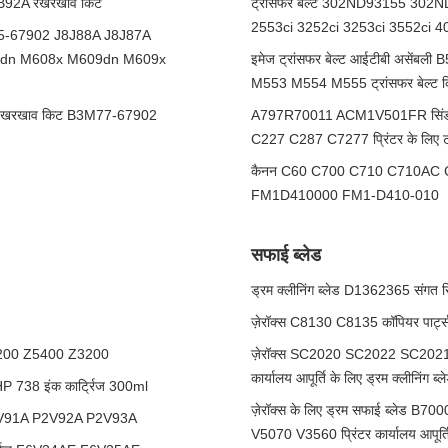
92A रखरखाव किट
ट्रांसफर बेल्ट 302ND93155 302
2553ci 3252ci 3253ci 3552ci 4
5-67902 J8J88A J8J87A
8dn M608x M609dn M609x
इमेज ट्रांसफर बेल्ट आईटीबी असे
M553 M554 M555 ट्रांसफर बेल्ट 
रखरखाव किट B3M77-67902
A797R70011 ACM1V501FR सिंडोह
C227 C287 C7277 प्रिंटर के लिए ट्र
कैनन C60 C700 C710 C710AC C80
FM1D410000 FM1-D410-010
सफाई ब्लेड
ड्रम क्लीनिंग ब्लेड D1362365 सं
ज़ेरॉक्स C8130 C8135 कॉपियर पार्ट्स
Z5200 Z5400 Z3200
ज़ेरॉक्स SC2020 SC2022 SC2021
कार्यालय आपूर्ति के लिए ड्रम क्लीनिंग ब्ल
738 इंक कार्ट्रिज 300ml
ज़ेरॉक्स के लिए ड्रम सफाई ब्ल
 P2V91A P2V92A P2V93A
V5070 V3560 प्रिंटर कार्यालय आपूर्त