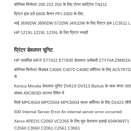
कोनिका मिनोल्टा 200 222 250 के लिए टोनर कार्ट्रिज TN211
प्रिंटर इंक प्रो 6600 कैनन PFI-3300 के लिए
भाई J690DW J890DW 572DW J491DW के लिए प्रिंटर इंक LC3511 
HP 121XL 122XL 123XL के लिए प्रिंटर स्याही
प्रिंटर डेवलपर यूनिट
HP प्रबंधित MFP E77422 E77830 डेवलपर असेंबली Z7Y70A Z9M02A
कोनिका मिनोल्टा बिज़हब C4065 C4070 C4080 कॉपियर के लिए AC57R7020
से
Konica Minolta डेवलपर यूनिट DV619 DV313 Bizhub के साथ संगत 3
संख्या A9C803D तटस्थ पैकिंग में
रिको MPC4504 MPC5504 MPC6004 कलर कॉपियर के लिए D2423 सीरी
500 Internal Server Error An internal server error occurred.
Xerox APEOS C2060 VC2265 के लिए मूल डेवलपर इकाई 604K96971 डेवलपि
C2560 C3060 C2061 C2561 C3061