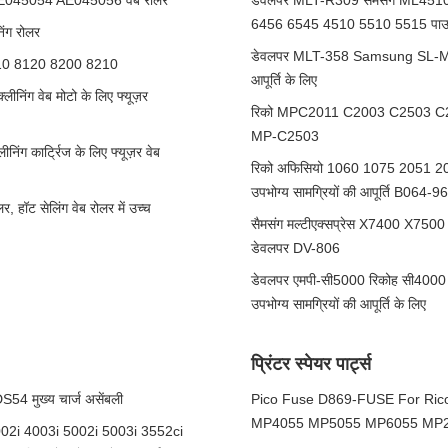
045054 AE045056 वेब रोलर
डेवलपर MLT-R309 सैमसंग ML451
6456 6545 4510 5510 5515 पाउडर का
ंग रोलर
डेवलपर MLT-358 Samsung SL-M4370
110 8120 8200 8210
आपूर्ति के लिए
ंग वेब मोटो के लिए फ्यूज़र
रिको MPC2011 C2003 C2503 C2004 C2
MP-C2503
कार्ट्रिज के लिए फ्यूज़र वेब
रिको अफिसियो 1060 1075 2051 
उपभोग्य सामग्रियों की आपूर्ति B
ॉट सेलिंग वेब रोलर में उच्च
सैमसंग मल्टीएक्सप्रेस X7400 X7500 X7
डेवलपर DV-806
डेवलपर एमपी-सी5000 रिकोह सी4000 
उपभोग्य सामग्रियों की आपूर्ति के लिए
प्रिंटर स्पेयर पार्ट्स
 मुख्य चार्ज असेंबली
Pico Fuse D869-FUSE For R
MP4055 MP5055 MP6055 MP2
02i 4003i 5002i 5003i 3552ci