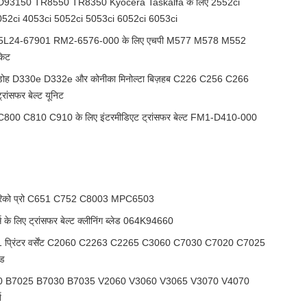
ND93150 TR8550 TR8350 Kyocera Taskalfa के लिए 2552ci
052ci 4053ci 5052ci 5053ci 6052ci 6053ci
ंबली B5L24-67901 RM2-6576-000 के लिए एचपी M577 M578 M552
किट
 D330e D332e और कोनीका मिनोल्टा बिज़हब C226 C256 C266
ांसफर बेल्ट यूनिट
0 C810 C910 के लिए इंटरमीडिएट ट्रांसफर बेल्ट FM1-D410-000
गत रिको प्रो C651 C752 C8003 MPC6503
 के लिए ट्रांसफर बेल्ट क्लीनिंग ब्लेड 064K94660
 प्रिंटर वर्सेंट C2060 C2263 C2265 C3060 C7030 C7020 C7025
ेड
ेड B7000 B7025 B7030 B7035 V2060 V3060 V3065 V3070 V4070
ि