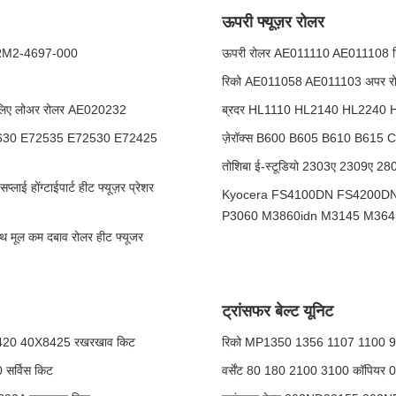
ऊपरी फ्यूज़र रोलर
0 RM2-4697-000
ऊपरी रोलर AE011110 AE011108 
रिको AE011058 AE011103 अपर 
्ट के लिए लोअर रोलर AE020232
ब्रदर HL1110 HL2140 HL2240 HL7
2630 E72535 E72530 E72425
ज़ेरॉक्स B600 B605 B610 B615 C50
तोशिबा ई-स्टूडियो 2303ए 2309ए 28
 होंग्टाईपार्ट हीट फ्यूज़र प्रेशर
Kyocera FS4100DN FS4200DN
P3060 M3860idn M3145 M3645 
ूल कम दबाव रोलर हीट फ्यूजर
ट्रांसफर बेल्ट यूनिट
8420 40X8425 रखरखाव किट
रिको MP1350 1356 1107 1100 900
सर्विस किट
वर्सेंट 80 180 2100 3100 कॉपियर 04