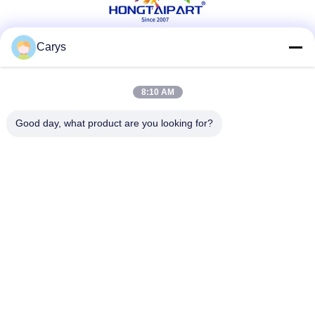
Carys
सोशल मीडिया
8:10 AM
त्वरित संपर्क
Good day, what product are you looking for?
टेलीफोन
0086-757-81105670
ईमेल
susie@hongtaipart.com
पता
#7 नानलियन औद्योगिक क्षेत्र, दाली, नानहाई, फोशन शहर, गुआंग्डोंग प्रांत,
चीन