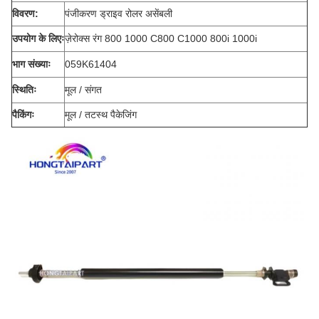
विवरण:
पंजीकरण ड्राइव रोलर असेंबली
उपयोग के लिएः
ज़ेरोक्स रंग 800 1000 C800 C1000 800i 1000i
भाग संख्याः
059K61404
स्थितिः
मूल / संगत
पैकिंगः
मूल / तटस्थ पैकेजिंग