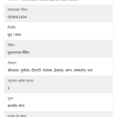
एमएफआर पीएन:
059K61404
स्थिति:
मूल / संगत
पैकिंग:
मूल/तटस्थ पैकिंग
नौवहन:
डीएचएल, यूपीएस, टीएनटी, फेडेक्स, ईएमएस, सागर, एक्सप्रेस, एयर
न्यूनतम आदेश मात्रा:
1
मूल्य:
बातचीत योग्य
प्रसव के समय: