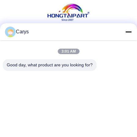
Carys
सोशल मीडिया
3:01 AM
त्वरित संपर्क
Good day, what product are you looking for?
टेलीफोन
0086-757-81105670
ईमेल
susie@hongtaipart.com
पता
#7 नानलियन औद्योगिक क्षेत्र, दाली, नानहाई, फोशन शहर, गुआंग्डोंग प्रांत,
चीन