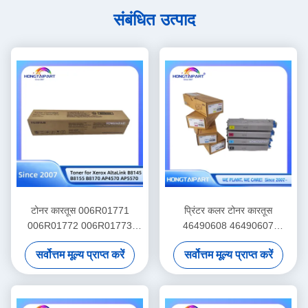
संबंधित उत्पाद
टोनर कारतूस 006R01771
प्रिंटर कलर टोनर कारतूस
006R01772 006R01773
46490608 46490607
CT203400 Xerox AltaLink
46490606 46490605 के
सर्वोत्तम मूल्य प्राप्त करें
सर्वोत्तम मूल्य प्राप्त करें
B8145 B8155 B8170
लिएओकी C542 C542dn C532
AP4570 AP5570 के लिए मूल
C532dn MC563 MC573
एशिया संस्करण
MC573dn टोनर किट