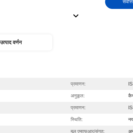
सर्वोत्
उत्पाद वर्णन
प्रमाणन:
I
अनुकूल:
कै
प्रमाणन:
I
स्थि‍ति:
नय
मूल एमएफआर/संगत:
अन